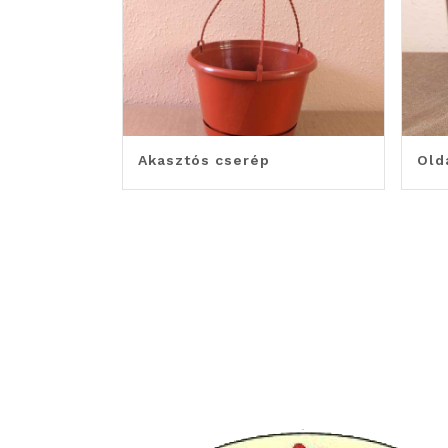
Akasztós cserép
Old