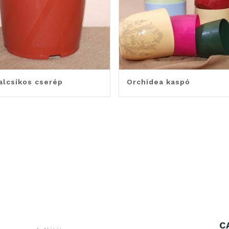
alcsíkos cserép
Orchidea kaspó
C