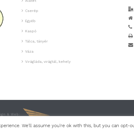
Alátét
Cserép
Egyéb
Kaspó
Tálca, tányér
Váza
Virágláda, virágtál, kehely
sign & Web:
erience. We'll assume you're ok with this, but you can opt-out