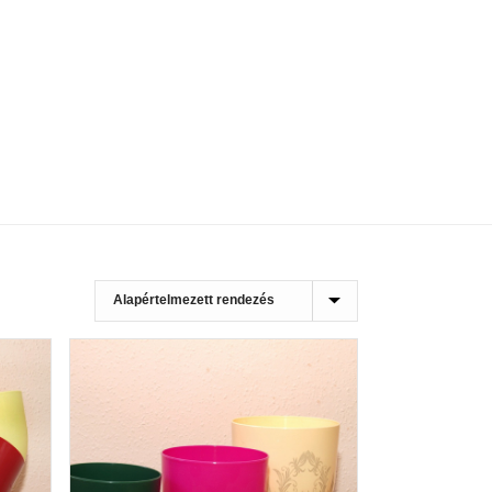
HOME
»
16