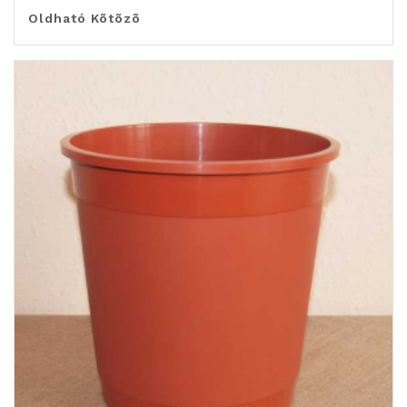
Oldható Kõtõzõ