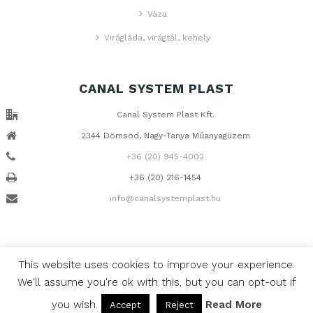
Váza
Virágláda, virágtál, kehely
CANAL SYSTEM PLAST
Canal System Plast Kft.
2344 Dömsöd, Nagy-Tanya Műanyagüzem
+36 (20) 945-4002
+36 (20) 216-1454
info@canalsystemplast.hu
This website uses cookies to improve your experience.
Minden jog fenntartva, © 2017 Canal Systems Kft. Design & Web:
We'll assume you're ok with this, but you can opt-out if
you wish.
Read More
Accept
Reject