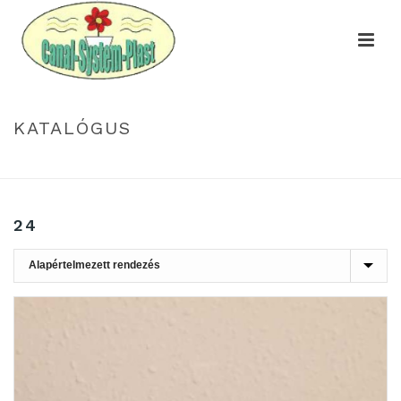
KATALÓGUS
HOME
»
24
24