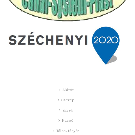
Alátét
Cserép
Egyéb
Kaspó
Tálca, tányér