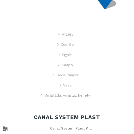
Alátét
Cserép
Egyéb
Kaspó
Tálca, tányér
Váza
Virágláda, virágtál, kehely
CANAL SYSTEM PLAST
Canal System Plast Kft.