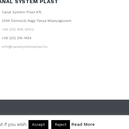
ANAL SYSTEM PLAST
Canal System Plast Kft.
2344 Dömsöd, Nagy-Tanya Műanyagüzem
+36 (20) 945-4002
+36 (20) 216-1454
info@canalsystemplast.hu
 if you wish.
Read More
Accept
Reject