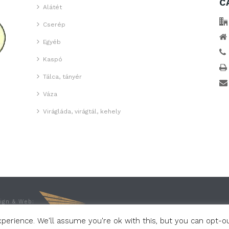
C
Alátét
Cserép
Egyéb
Kaspó
Tálca, tányér
Váza
Virágláda, virágtál, kehely
sign & Web:
erience. We'll assume you're ok with this, but you can opt-out