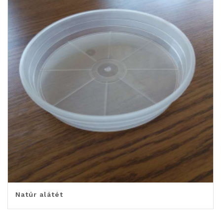
Natúr alátét