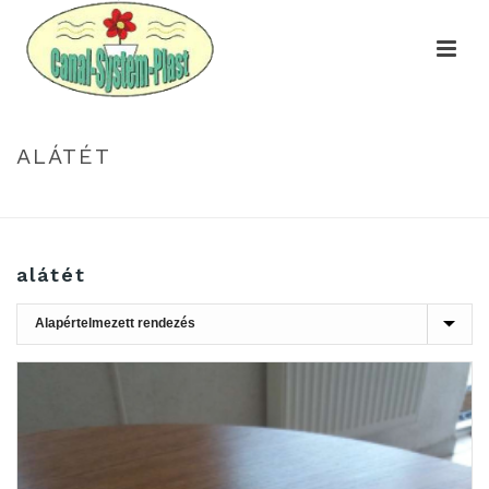
ALÁTÉT
HOME
»
ALÁTÉT
alátét