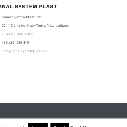
ANAL SYSTEM PLAST
Canal System Plast Kft.
2344 Dömsöd, Nagy-Tanya Műanyagüzem
+36 (20) 945-4002
+36 (20) 216-1454
info@canalsystemplast.hu