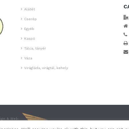
C
Alátét
Cserép
Egyéb
Kaspó
Tálca, tányér
Váza
Virágláda, virágtál, kehely
sign & Web: