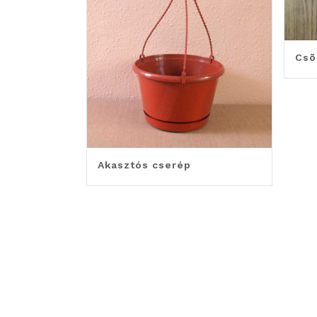
Csõ
Akasztós cserép