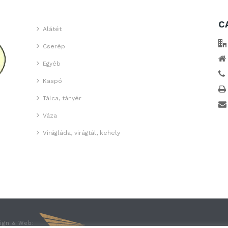
C
Alátét
Cserép
Egyéb
Kaspó
Tálca, tányér
Váza
Virágláda, virágtál, kehely
sign & Web: