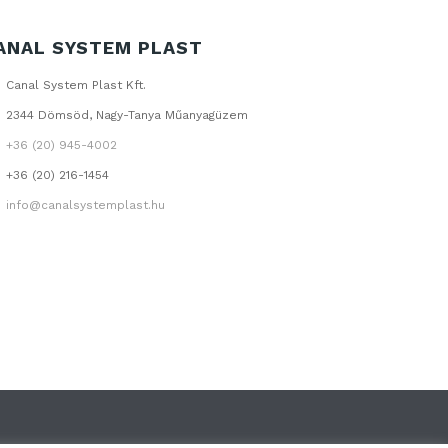
ANAL SYSTEM PLAST
Canal System Plast Kft.
2344 Dömsöd, Nagy-Tanya Műanyagüzem
+36 (20) 945-4002
+36 (20) 216-1454
info@canalsystemplast.hu