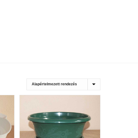
HOME
»
23