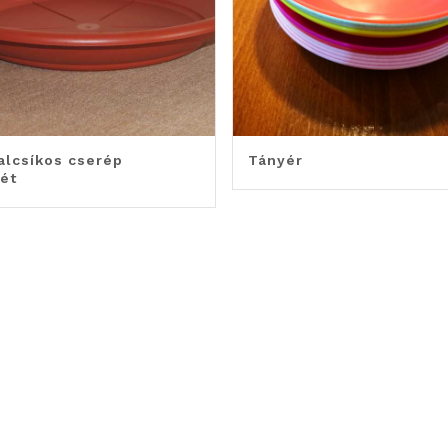
alcsíkos cserép
Tányér
tét