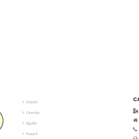
C
Alátét
Cserép
Egyéb
Kaspó