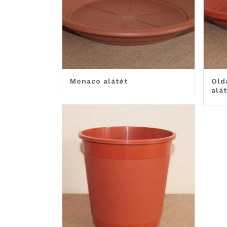
Monaco alátét
Old
alá