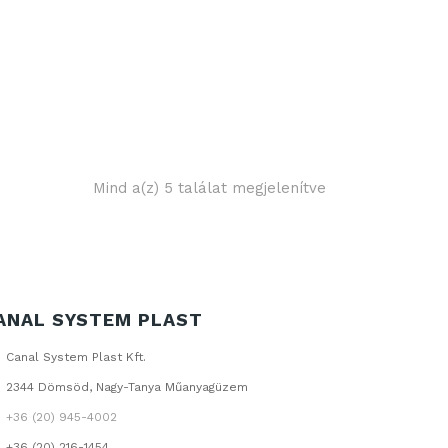
Mind a(z) 5 találat megjelenítve
ANAL SYSTEM PLAST
Canal System Plast Kft.
2344 Dömsöd, Nagy-Tanya Műanyagüzem
+36 (20) 945-4002
+36 (20) 216-1454