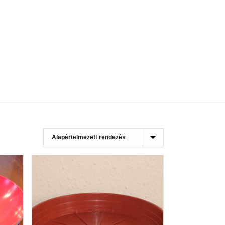
HOME
»
21