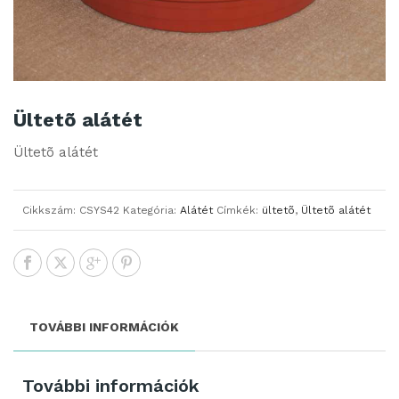
Ültetõ alátét
Ültetõ alátét
Cikkszám:
CSYS42
Kategória:
Alátét
Címkék:
ültetõ
,
Ültetõ alátét
TOVÁBBI INFORMÁCIÓK
További információk