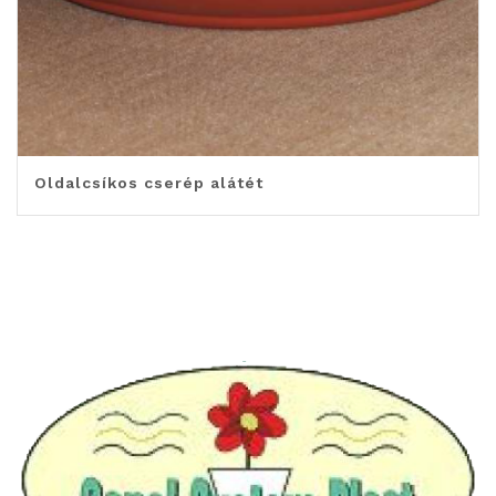
Oldalcsíkos cserép alátét