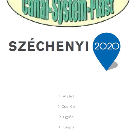
Alátét
Cserép
Egyéb
Kaspó