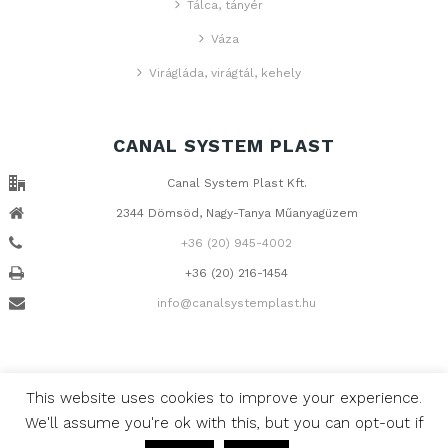
Tálca, tányér
Váza
Virágláda, virágtál, kehely
CANAL SYSTEM PLAST
Canal System Plast Kft.
2344 Dömsöd, Nagy-Tanya Műanyagüzem
+36 (20) 945-4002
+36 (20) 216-1454
info@canalsystemplast.hu
This website uses cookies to improve your experience.
Minden jog fenntartva, © 2017 Canal Systems Kft. Design & Web:
We'll assume you're ok with this, but you can opt-out if