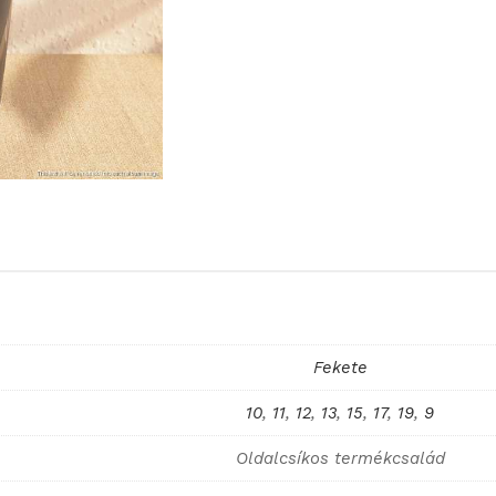
Fekete
10
,
11
,
12
,
13
,
15
,
17
,
19
,
9
Oldalcsíkos termékcsalád