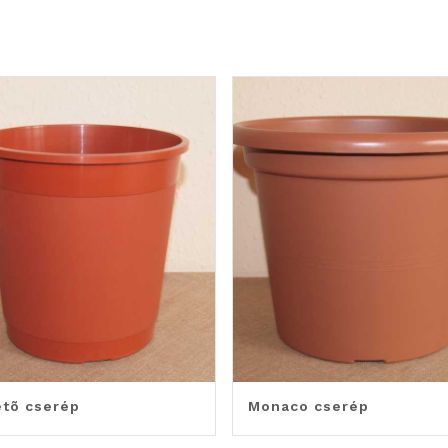
etõ cserép
Monaco cserép