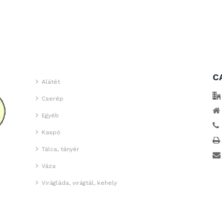
C
Alátét
Cserép
Egyéb
Kaspó
Tálca, tányér
Váza
Virágláda, virágtál, kehely