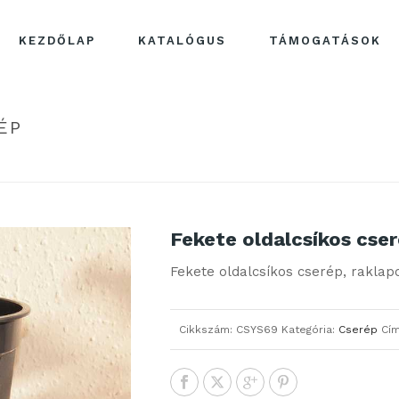
KEZDŐLAP
KATALÓGUS
TÁMOGATÁSOK
ÉP
H
Fekete oldalcsíkos cse
Fekete oldalcsíkos cserép, raklapo
Cikkszám:
CSYS69
Kategória:
Cserép
Cí