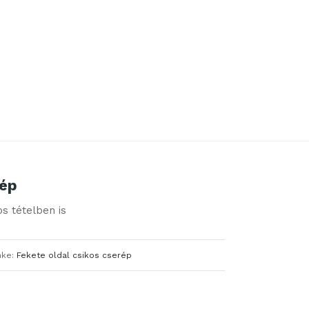
OME
»
KATALÓGUS
»
FEKETE OLDALCSÍKOS CSERÉP
rép
s tételben is
mke:
Fekete oldal csikos cserép