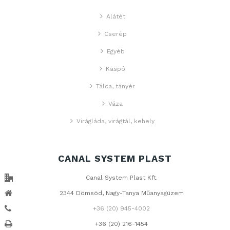
Alátét
Cserép
Egyéb
Kaspó
Tálca, tányér
Váza
Virágláda, virágtál, kehely
CANAL SYSTEM PLAST
Canal System Plast Kft.
2344 Dömsöd, Nagy-Tanya Műanyagüzem
+36 (20) 945-4002
+36 (20) 216-1454