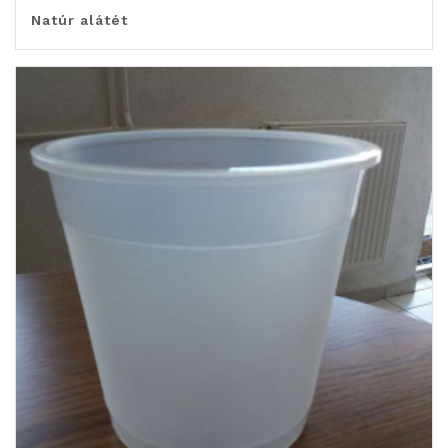
Natúr alátét