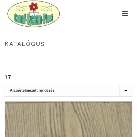
KATALÓGUS
HOME
»
17
17