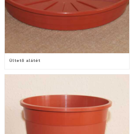
Ültetõ alátét